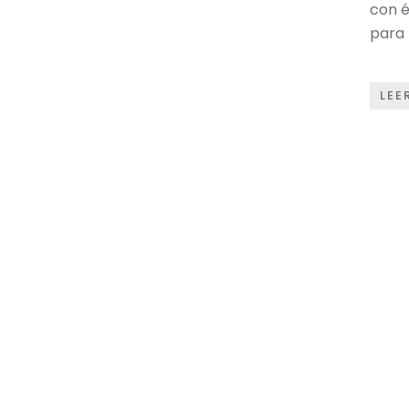
con é
para 
LEE