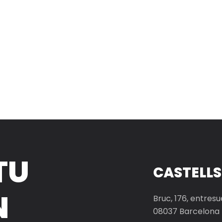
TU
CASTELLS
N
Bruc, 176, entresu
08037 Barcelona