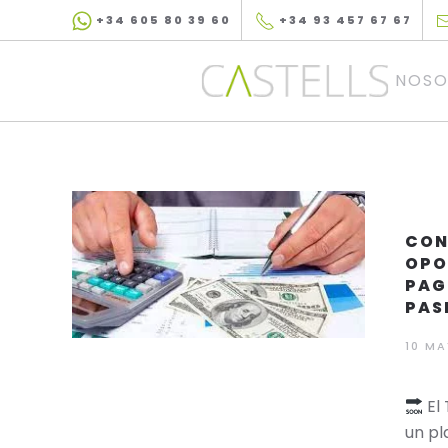
+34 605 80 39 60
+34 93 457 67 67
Skip to main content
NOSO
CON
OPO
PAG
PAS
10 MA
El
un pl