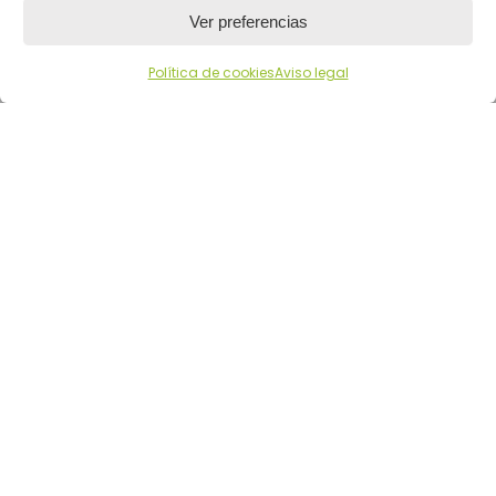
Ver preferencias
Política de cookies
Aviso legal
SERVICIOS ABOGADOS
SERVICIOS ASESORÍA | GESTORÍA
SERVICIOS ONLINE