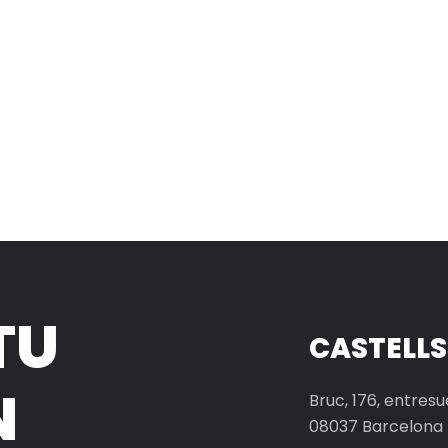
TU
CASTELLS
N
Bruc, 176, entresu
08037 Barcelona