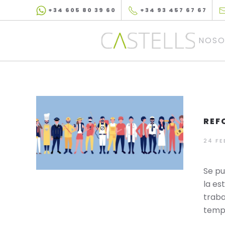
+34 605 80 39 60
+34 93 457 67 67
Skip to main content
NOSO
REF
24 FE
Se pu
la es
traba
tempo