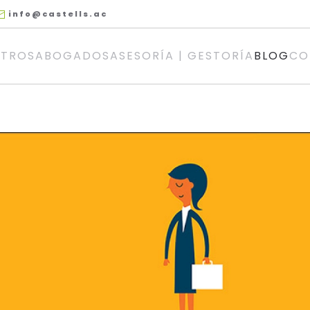
info@castells.ac
TROS
ABOGADOS
ASESORÍA | GESTORÍA
BLOG
CO