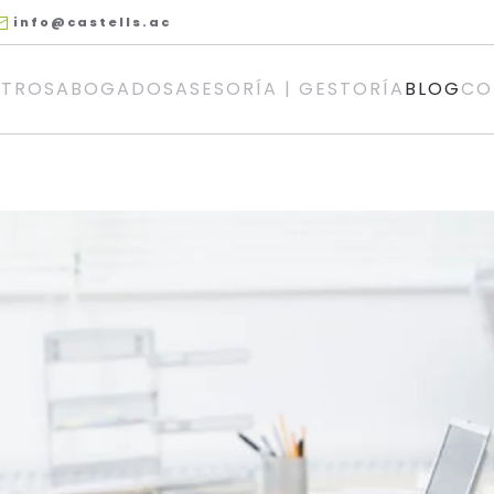
info@castells.ac
TROS
ABOGADOS
ASESORÍA | GESTORÍA
BLOG
CO