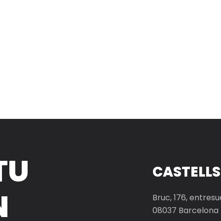
TU
CASTELLS
N
Bruc, 176, entresu
08037 Barcelona